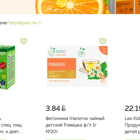
ене
Популярности
3.84
22.1
Фитолиния (Напиток чайный
Leo Kids (Чай Фрук
.
детский Ромашка ф/п 1г
Продук
ч. и диет.
№20)
детей 
ания д/детей
продук