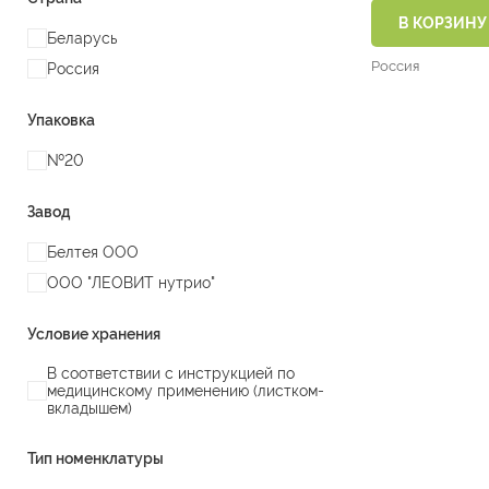
раннего возрас
В КОРЗИНУ
Беларусь
года 60 г (5 пак. 
Россия
Россия
Упаковка
№20
Завод
Белтея ООО
ООО "ЛЕОВИТ нутрио"
Условие хранения
В соответствии с инструкцией по
медицинскому применению (листком-
вкладышем)
Тип номенклатуры