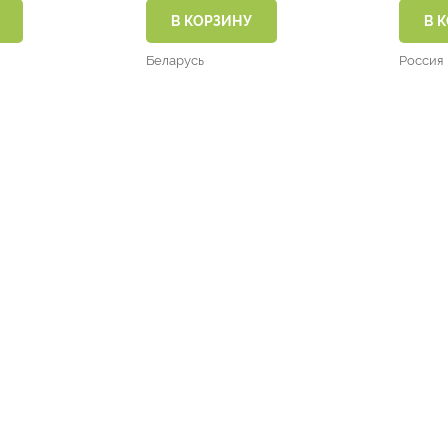
та от одного
гранул
В КОРЗИНУ
В 
по 12 г) )
200г )
Беларусь
Россия