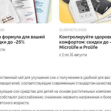
026
01 АВГУСТА 2026
 формула для вашей
Контролируйте здоровь
дки до -25%
комфортом: скидки до 
Microlife и Prolife
уста
с 1 по 31 августа
рственный чай для улучшения сна с получением в удобной для ва
изводителей, соответствующие современным стандартам качества
ующие сон средства для детей на основе растительных компонен
пособствуют расслаблению, снижению нервного напряжения и бол
етского возраста.