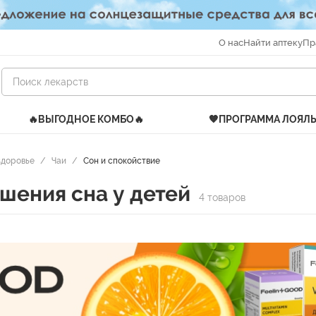
О нас
Найти аптеку
Пр
🔥ВЫГОДНОЕ КОМБО🔥
🧡ПРОГРАММА ЛОЯЛ
здоровье
/
Чаи
/
Сон и спокойствие
шения сна у детей
4 товаров