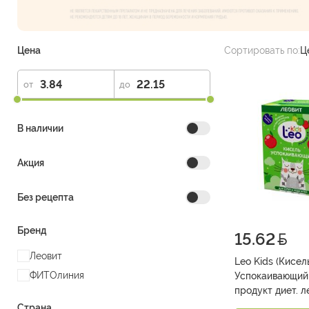
Цена
Сортировать по:
Ц
от
до
В наличии
Акция
Без рецепта
Бренд
15.62
Леовит
Leo Kids (Кисель
ФИТОлиния
Успокаивающий спец. пищ
продукт диет. ле
профилакт. пит
Страна