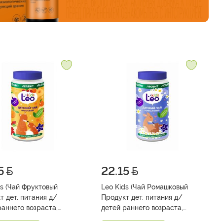
5
22.15
товый
Leo Kids (Чай Ромашковый
т дет. питания д/
Продукт дет. питания д/
раннего возраста,
детей раннего возраста,
т прикорма, сухой
продукт прикорма, сухой