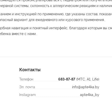
комендуется проконсультироваться с педиатром или получить кон
 нервной системы, склонность к аллергическим реакциям и налич
нием и инструкцией по применению, где указаны состав, показан
опасный вариант для ежедневного или курсового применения.
обная навигация и понятный интерфейс, благодаря которым вы см
ебенка вместе с нами.
Контакты
Телефон
683-87-87
(МТС, A1, Life)
Эл. почта
info@apte4ka.by
Instagram
apte4ka_by