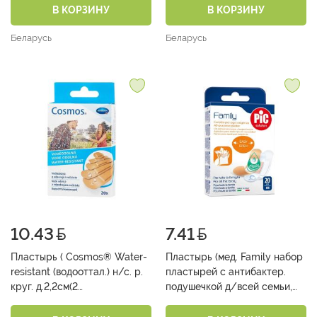
В КОРЗИНУ
В КОРЗИНУ
Беларусь
Беларусь
10.43
7.41
Пластырь ( Cosmos® Water-
Пластырь (мед. Family набор
resistant (водооттал.) н/с. р.
пластырей с антибактер.
круг. д.2,2см(2
подушечкой д/всей семьи,
шт);0,9смх3,8см(4
размеры мм: 19х72 Classic,
шт);1,6смх5,7см(4
19х72 Delicate дет., 25х72