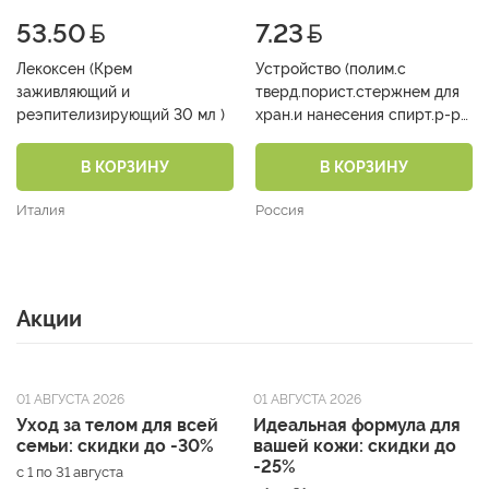
53.50
7.23
Лекоксен (Крем
Устройство (полим.с
заживляющий и
тверд.порист.стержнем для
реэпителизирующий 30 мл )
хран.и нанесения спирт.р-ра
перекиси водорода 3% Пв
-ЛЕККЕР®(тип3) 5 мл )
В КОРЗИНУ
В КОРЗИНУ
Италия
Россия
Акции
01 АВГУСТА 2026
01 АВГУСТА 2026
Уход за телом для всей
Идеальная формула для
семьи: скидки до -30%
вашей кожи: скидки до
-25%
с 1 по 31 августа