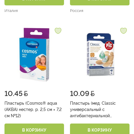
Италия
Россия
10.45
10.09
Пластырь (Cosmos® aqua
Пластырь (мед. Classic
(АКВА) нестер. р. 2,5 см × 7,2
универсальный с
см №12)
антибактериальной
подушечкой набор, мм: 25х72,
19х72, 9,5х38, 16х57, диаметр
В КОРЗИНУ
В КОРЗИНУ