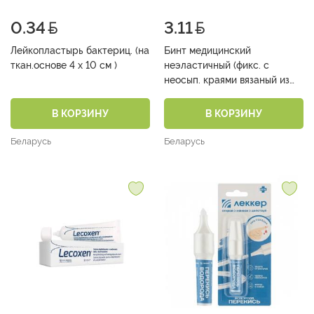
0.34
3.11
Лейкопластырь бактериц. (на
Бинт медицинский
ткан.основе 4 х 10 см )
неэластичный (фикс. с
неосып. краями вязаный из
пряжи хлопчатобумажной
(100%) 100мм*5м )
В КОРЗИНУ
В КОРЗИНУ
Беларусь
Беларусь