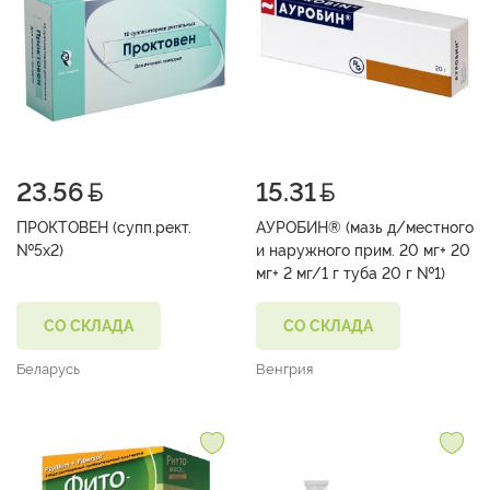
23.56
15.31
ПРОКТОВЕН (супп.рект.
АУРОБИН® (мазь д/местного
№5х2)
и наружного прим. 20 мг+ 20
мг+ 2 мг/1 г туба 20 г №1)
СО СКЛАДА
СО СКЛАДА
Беларусь
Венгрия