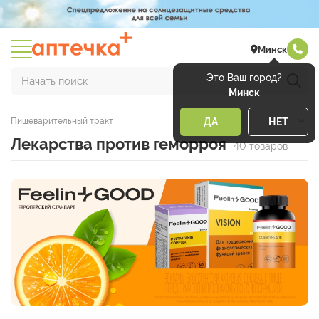
Минск
Это Ваш город?
Начать поиск
Минск
Пищеварительный тракт
ДА
НЕТ
Лекарства против геморроя
40 товаров