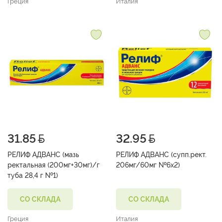
Греция
Италия
31.85
32.95
РЕЛИФ АДВАНС (мазь
РЕЛИФ АДВАНС (супп.рект.
ректальная (200мг+30мг)/г
206мг/60мг №6х2)
туба 28,4 г №1)
СО СКЛАДА
СО СКЛАДА
Греция
Италия