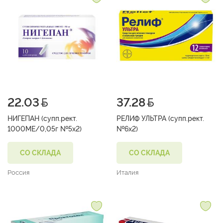
22.03
37.28
НИГЕПАН (супп.рект.
РЕЛИФ УЛЬТРА (супп.рект.
1000МЕ/0,05г №5х2)
№6х2)
СО СКЛАДА
СО СКЛАДА
Россия
Италия