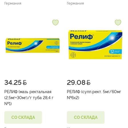
Германия
Германия
34.25
29.08
РЕЛИФ (мазь ректальная
РЕЛИФ (супп.рект. 5мг/60мг
(2,5мг+30мг)/г туба 28,4 г
№6х2)
№1)
СО СКЛАДА
СО СКЛАДА