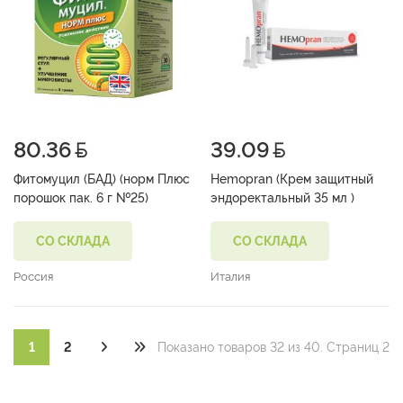
80.36
39.09
Фитомуцил (БАД) (норм Плюс
Hemopran (Крем защитный
порошок пак. 6 г №25)
эндоректальный 35 мл )
СО СКЛАДА
СО СКЛАДА
Россия
Италия
1
2
Показано товаров 32 из 40. Страниц 2