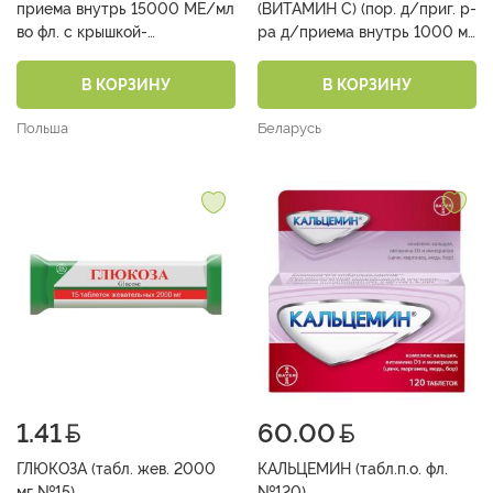
приема внутрь 15000 МЕ/мл
(ВИТАМИН С) (пор. д/приг. р-
во фл. с крышкой-
ра д/приема внутрь 1000 мг
капельницей 10 мл № 1)
пак. №20)
В КОРЗИНУ
В КОРЗИНУ
Польша
Беларусь
1.41
60.00
ГЛЮКОЗА (табл. жев. 2000
КАЛЬЦЕМИН (табл.п.о. фл.
мг №15)
№120)