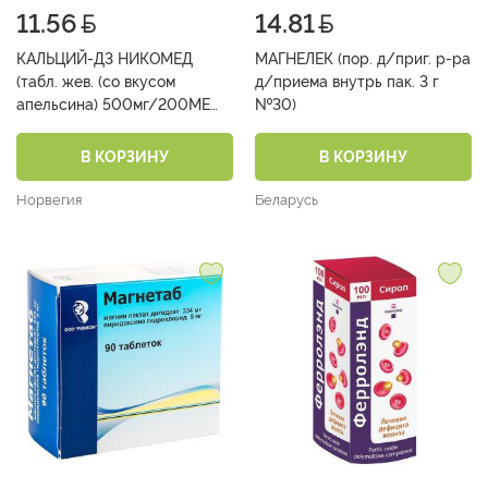
11.56
14.81
КАЛЬЦИЙ-Д3 НИКОМЕД
МАГНЕЛЕК (пор. д/приг. р-ра
(табл. жев. (со вкусом
д/приема внутрь пак. 3 г
апельсина) 500мг/200МЕ
№30)
фл. №20)
В КОРЗИНУ
В КОРЗИНУ
Норвегия
Беларусь