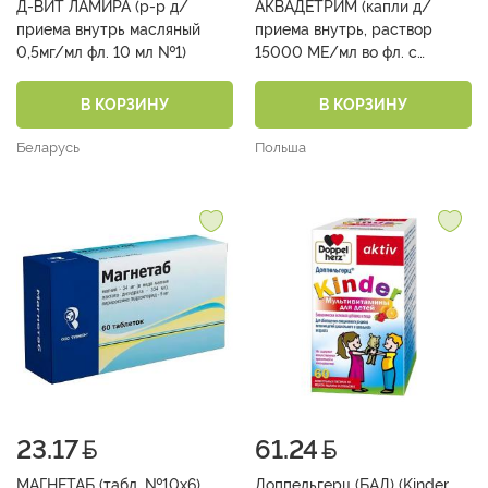
Д-ВИТ ЛАМИРА (р-р д/
АКВАДЕТРИМ (капли д/
приема внутрь масляный
приема внутрь, раствор
0,5мг/мл фл. 10 мл №1)
15000 МЕ/мл во фл. с
капельным дозатором 30мл
№1)
В КОРЗИНУ
В КОРЗИНУ
Беларусь
Польша
23.17
61.24
МАГНЕТАБ (табл. №10х6)
Доппельгерц (БАД) (Kinder