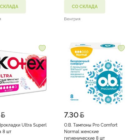
 СКЛАДА
СО СКЛАДА
я
Венгрия
7.30
Прокладки Ultra Superl
O.B. Тампоны Pro Comfort
а 8 шт
Normal женские
гигиенические 8 шт