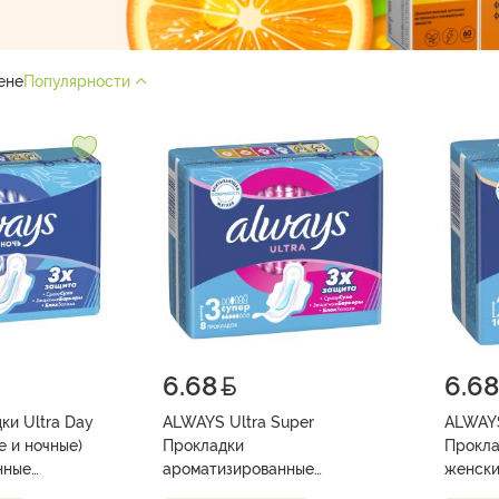
ене
Популярности
6.68
6.68
ки Ultra Day
ALWAYS Ultra Super
ALWAYS
е и ночные)
Прокладки
Прокла
нные
ароматизированные
женски
ен.гиг. №7
ультратонкие женские
ультра