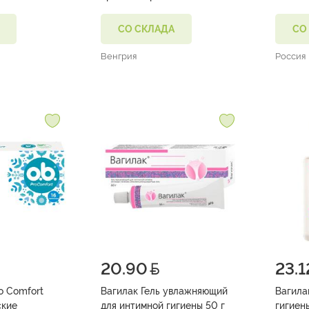
гигиенические женские 8 шт
СО СКЛАДА
СО
Венгрия
Россия
20.90
23.1
o Comfort
Вагилак Гель увлажняющий
Вагила
ские
для интимной гигиены 50 г
гигиен