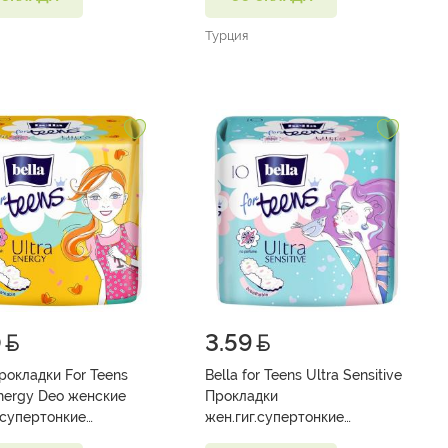
Турция
0
3.59
Прокладки For Teens
Bella for Teens Ultra Sensitive
Energy Deo женские
Прокладки
 супертонкие
жен.гиг.супертонкие
ающие 10 шт
впитывающие №10