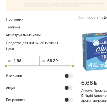
Сортировать по:
Ц
Прокладки
Тампоны
Менструальные чаши
Средства для интимной гигиены
Цена
от
до
В наличии
6.68
Акция
Always Проклад
& Night (дневны
Без рецепта
ароматизирова
ультратонкие ж