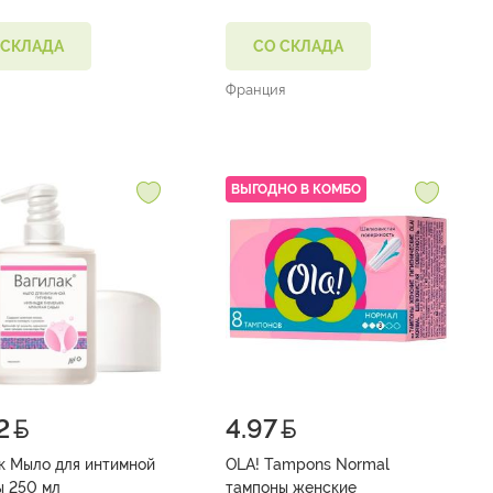
 СКЛАДА
СО СКЛАДА
Франция
ВЫГОДНО В КОМБО
2
4.97
к Мыло для интимной
OLA! Tampons Normal
ы 250 мл
тампоны женские