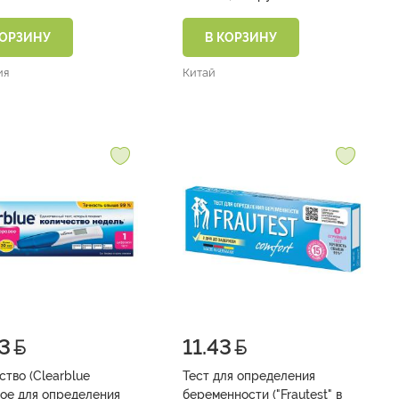
КОРЗИНУ
В КОРЗИНУ
ия
Китай
3
11.43
ство (Clearblue
Тест для определения
ое для определения
беременности ("Frautest" в