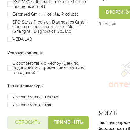
AXIOM Gesellschaft fur Diagnostica und
Biochemica mbH
В КОРЗИНУ
Beromed GmbH Hospital Products
SPD Swiss Precision Diagnostics GmbH
Германия
(контрактное производство Alere
(Shanghai) Diagnostics Co., Ltd
VEDA.LAB
Условие хранения
В соответствии с инструкцией по
медицинскому применению (листком-
вкладышем)
Тип номенклатуры
Изделие медназначения
Изделие медтехники
9.37
СБРОСИТЬ
ПРИМЕНИТЬ
Тест для опред
беременности 