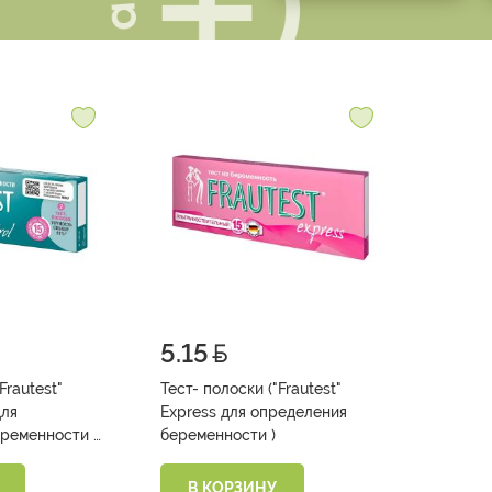
5.15
Frautest"
Тест- полоски ("Frautest"
для
Express для определения
ременности 2
беременности )
В КОРЗИНУ