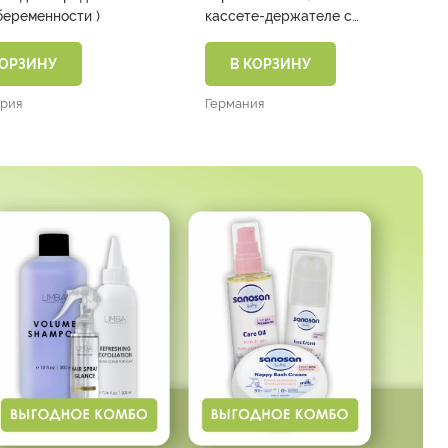
срока беременности )
кассете-держателе с
колпачком )
КОРЗИНУ
В КОРЗИНУ
рия
Германия