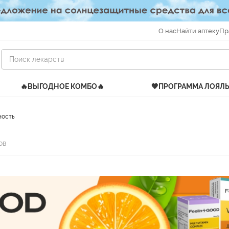
О нас
Найти аптеку
Пр
🔥ВЫГОДНОЕ КОМБО🔥
🧡ПРОГРАММА ЛОЯЛ
ность
ов