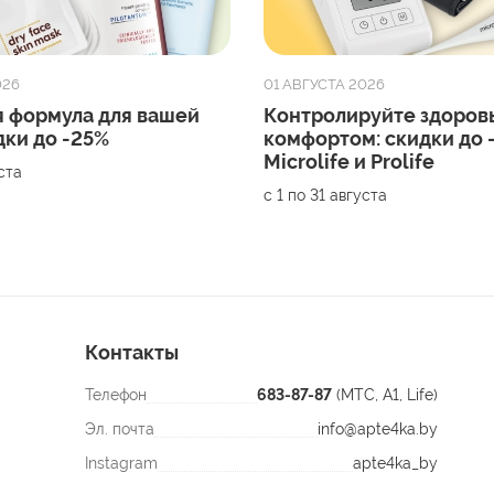
026
01 АВГУСТА 2026
 формула для вашей
Контролируйте здоровь
дки до -25%
комфортом: скидки до 
Microlife и Prolife
уста
с 1 по 31 августа
Контакты
Телефон
683-87-87
(МТС, A1, Life)
Эл. почта
info@apte4ka.by
Instagram
apte4ka_by