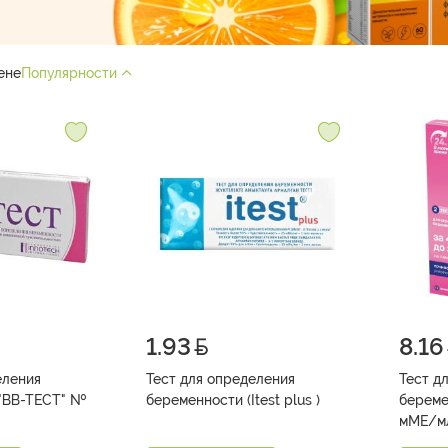
ене
Популярности
1.93
8.16
еления
Тест для определения
Тест д
ВВ-ТЕСТ" №
беременности (Itest plus )
береме