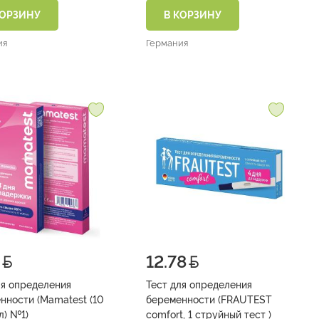
КОРЗИНУ
В КОРЗИНУ
ия
Германия
12.78
ля определения
Тест для определения
нности (Mamatest (10
беременности (FRAUTEST
мМЕ/мл) №1)
comfort, 1 струйный тест )