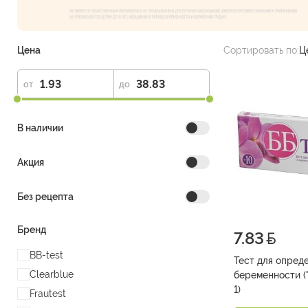
Цена
Сортировать по:
Ц
от
до
В наличии
Акция
Без рецепта
Бренд
7.83
BB-test
Тест для опред
Clearblue
беременности ("
1)
Frautest