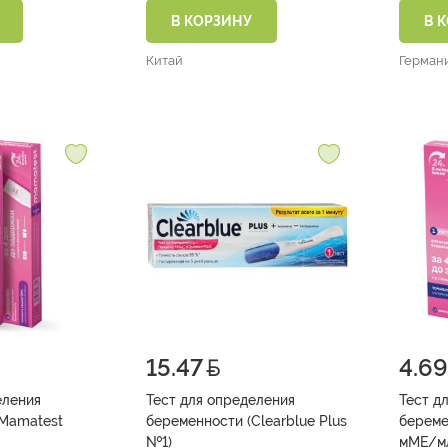
В КОРЗИНУ
В 
Китай
Герман
15.47
4.69
еления
Тест для определения
Тест д
(Mamatest
беременности (Clearblue Plus
береме
№1)