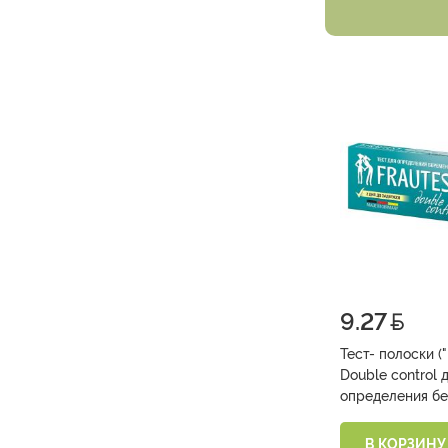
9.27
Тест- полоски ("
Double control 
определения бе
шт. )
В КОРЗИНУ