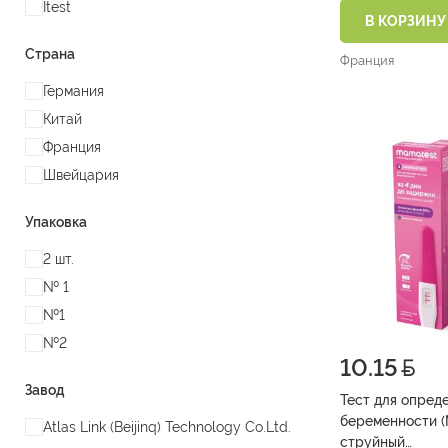
Itest
В КОРЗИНУ
Страна
Франция
Германия
Китай
Франция
Швейцария
Упаковка
2 шт.
№ 1
№1
№2
10.15
Завод
Тест для опред
беременности 
Atlas Link (Beijinq) Technology Co.Ltd.
струйный