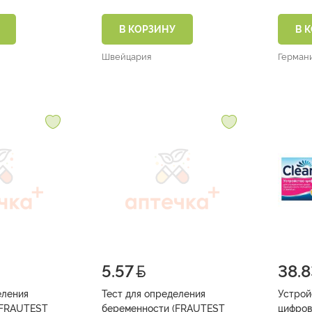
ультрачувствительный №1)
В КОРЗИНУ
В 
Швейцария
Герман
5.57
38.8
еления
Тест для определения
Устрой
(FRAUTEST
беременности (FRAUTEST
цифров