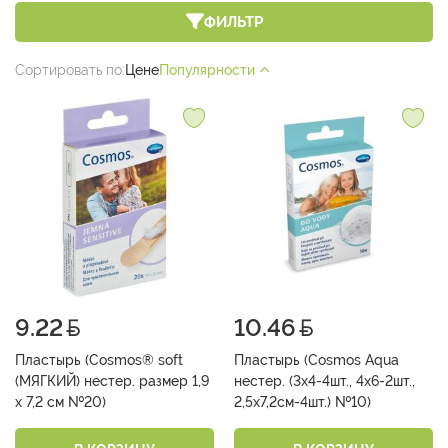
ФИЛЬТР
Сортировать по:
Цене
Популярности
9.22
10.46
Пластырь (Cosmos® soft
Пластырь (Cosmos Aqua
(МЯГКИЙ) нестер. размер 1,9
нестер. (3х4-4шт., 4х6-2шт.,
х 7,2 см №20)
2,5х7,2см-4шт.) №10)