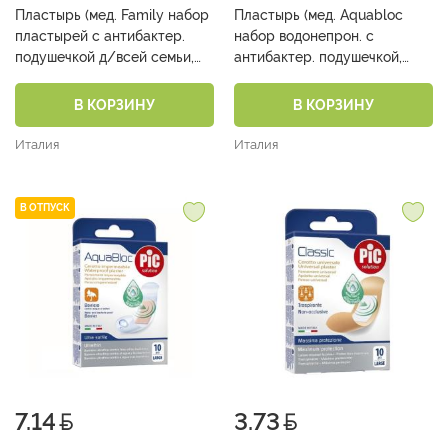
Пластырь (мед. Family набор
Пластырь (мед. Aquabloc
пластырей с антибактер.
набор водонепрон. с
подушечкой д/всей семьи,
антибактер. подушечкой,
размеры мм: 19х72 Classic,
размеры мм: 19х72, 25х72,
19х72 Delicate дет., 25х72
16х57, диам. 22,5 №20)
В КОРЗИНУ
В КОРЗИНУ
Aquabloc №20)
Италия
Италия
В ОТПУСК
7.14
3.73