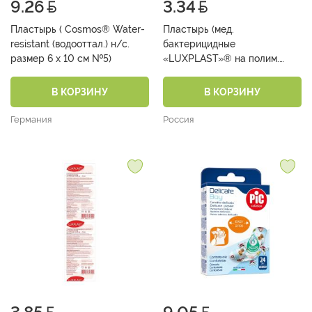
9.26
3.34
Пластырь ( Cosmos® Water-
Пластырь (мед.
resistant (водооттал.) н/с.
бактерицидные
размер 6 х 10 см №5)
«LUXPLAST»® на полим.
основе в СТРИПАХ 72 х19 мм
№10)
В КОРЗИНУ
В КОРЗИНУ
Германия
Россия