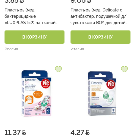
3.85
9.05
Пластырь (мед.
Пластырь (мед. Delicate с
бактерицидные
антибактер. подушечкой д/
«LUXPLAST»® на тканой
чувств.кожи BOY для детей
основе в СТРИПАХ 72 х19 мм
19мм х 72мм №24)
№10)
В КОРЗИНУ
В КОРЗИНУ
Россия
Италия
11.37
4.27