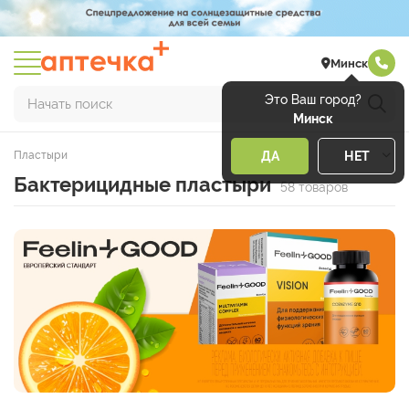
Минск
Это Ваш город?
Начать поиск
Минск
Пластыри
ДА
НЕТ
Бактерицидные пластыри
58 товаров