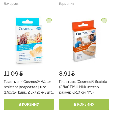
шт);2,5смx7,2см(4 шт) №20)
Беларусь
Германия
11.09
8.91
Пластырь ( Cosmos® Water-
Пластырь (Cosmos® flexible
resistant (водооттал.) н/с.
(ЭЛАСТИЧНЫЙ) нестер.
(1,9х7,2- 12шт., 2,5х7,2см-8шт.)
размер 6х10 см №5)
№20)
В КОРЗИНУ
В КОРЗИНУ