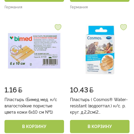
Германия
Германия
1.16
10.43
Пластырь (Бимед мед. н/с
Пластырь ( Cosmos® Water-
влагостойкие пористые
resistant (водооттал.) н/с. р.
цвета кожи 6х10 см №1)
круг. д.2,2см(2
шт);0,9смх3,8см(4
шт);1,6смх5,7см(4
В КОРЗИНУ
В КОРЗИНУ
шт);1,9смx7,2см(6