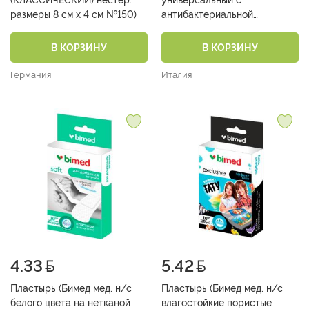
размеры 8 см х 4 см №150)
антибактериальной
подушечкой набор, мм: 25х72,
19х72, 9,5х38, 16х57, диаметр
В КОРЗИНУ
В КОРЗИНУ
22,5 №40)
Германия
Италия
4.33
5.42
Пластырь (Бимед мед. н/с
Пластырь (Бимед мед. н/с
белого цвета на нетканой
влагостойкие пористые