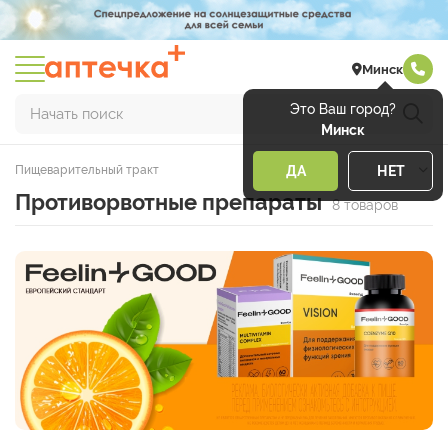
Минск
Это Ваш город?
Начать поиск
Минск
Пищеварительный тракт
ДА
НЕТ
Противорвотные препараты
8 товаров