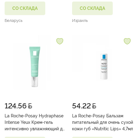
СО СКЛАДА
СО СКЛАДА
Беларусь
Израиль
124.56
54.22
La Roche-Posay Hydraphase
La Roche-Posay Бальзам
Intense Yeux Крем-гель
питательный для очень сухой
интенсивно увлажняющий д/
кожи губ «Nutritic Lips» 4,7мл
контура глаз 15 мл