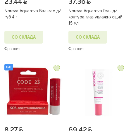
23.44
37.36
Noreva Aquareva Бальзам д/
Noreva Aquareva Гель д/
губ 4 г
контура глаз увлажняющий
15 мл
СО СКЛАДА
СО СКЛАДА
Франция
Франция
ХИТ
8.27
69.42