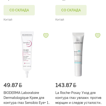
экстрактом Черники №60
экстрактом Красного Вина
№60
СО СКЛАДА
СО СКЛАДА
Китай
Китай
49.87
143.87
BIODERMA Laboratoire
La Roche-Posay Уход для
Dermatologique Крем для
контура глаз увлажн. против
контура глаз Sensibio Eye+ 15
морщин и следов усталости