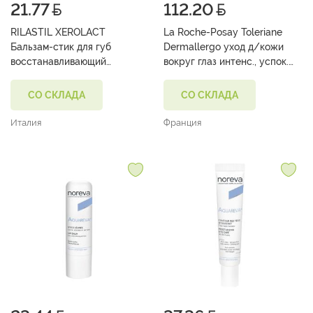
21.77
112.20
RILASTIL XEROLACT
La Roche-Posay Toleriane
Бальзам-стик для губ
Dermallergo уход д/кожи
восстанавливающий
вокруг глаз интенс., успок.
питательный 4,8 мл
20 мл
СО СКЛАДА
СО СКЛАДА
Италия
Франция