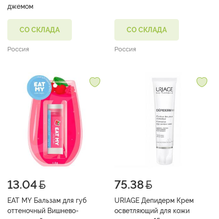
джемом
СО СКЛАДА
СО СКЛАДА
Россия
Россия
13.04
75.38
EAT MY Бальзам для губ
URIAGE Депидерм Крем
оттеночный Вишнево-
осветляющий для кожи