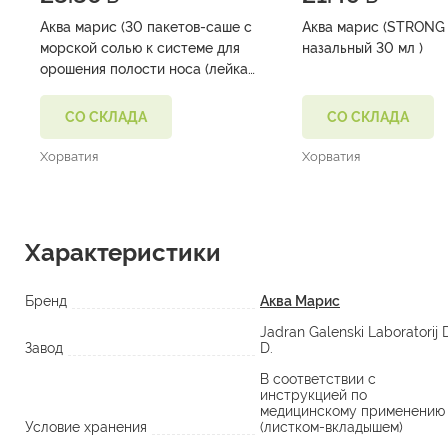
Аква марис (30 пакетов-саше с
Аква марис (STRONG
морской солью к системе для
назальный 30 мл )
орошения полости носа (лейка)
)
СО СКЛАДА
СО СКЛАДА
Хорватия
Хорватия
Характеристики
Бренд
Аква Марис
Jadran Galenski Laboratorij 
Завод
D.
В соответствии с
инструкцией по
медицинскому применению
Условие хранения
(листком-вкладышем)