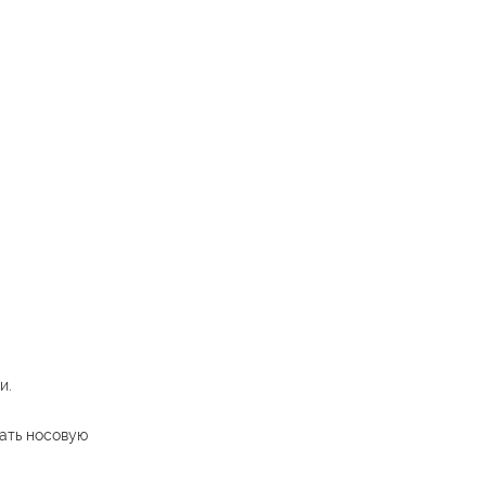
и.
вать носовую