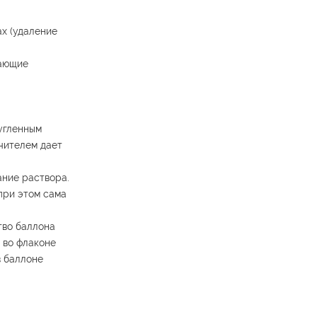
х (удаление
вающие
угленным
чителем дает
ание раствора.
при этом сама
тво баллона
 во флаконе
в баллоне