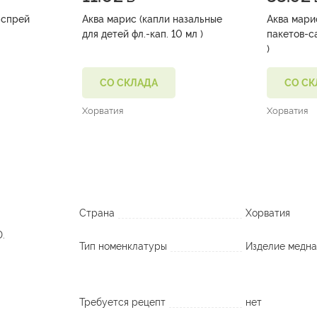
 спрей
Аква марис (капли назальные
Аква мари
для детей фл.-кап. 10 мл )
пакетов-с
)
СО СКЛАДА
СО СК
Хорватия
Хорватия
Страна
Хорватия
D.
Тип номенклатуры
Изделие медна
Требуется рецепт
нет