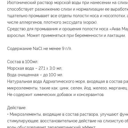
Изотонический раствор морской воды при нанесении на слиз
способствует разжижению слизи и нормализации ее выработки
тщательно промывает все отделы полости носа и носоглотки, а
числе аллергенов, плотного экссудата (корок).
Средство для промывания и орошения полости носа «Аква Ма
взрослых. Может применяться при беременности и лактации.
Содержание NaCl не менее 9 г/л.
Состав в 100мл:
Морская вода – 27,1 ± 3,0 мл;
Вода очищенная – до 100 мл.
Натуральная вода Адриатического моря, входящая в состав рас
микроэлементы, такие как: цинк, селен, йод, железо, марганец 
Не содержит химических добавок и консервантов.
Действие:
• Микроэлементы, входящие в состав раствора, улучшают фун
стимулирующее, восстановительное действие на слизистую о
воды обусловливает терапевтический эффект;