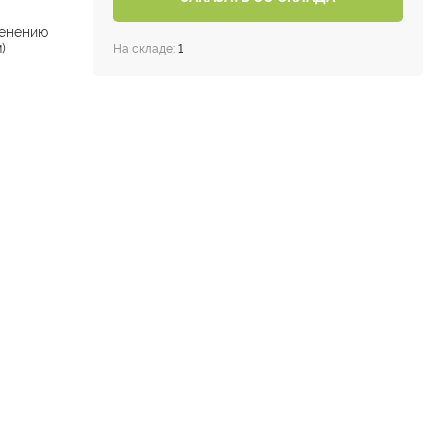
енению
)
На складе:
1