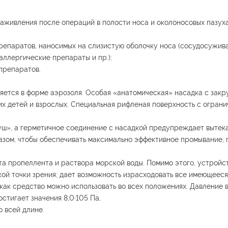
аживления после операций в полости носа и околоносовых пазуха
репаратов, наносимых на слизистую оболочку носа (сосудосужи
аллергические препараты и пр.);
препаратов.
ется в форме аэрозоля. Особая «анатомическая» насадка с закр
х детей и взрослых. Специальная рифленая поверхность с ограни
ш», а герметичное соединение с насадкой предупреждает вытек
зом, чтобы обеспечивать максимально эффективное промывание, 
та пропеллента и раствора морской воды. Помимо этого, устройс
ой точки зрения; дает возможность израсходовать все имеющееся
как средство можно использовать во всех положениях. Давление 
тигает значения 8,0∙105 Па,
 всей длине.