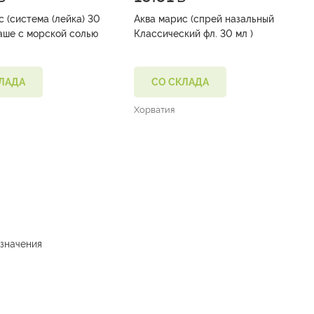
с (система (лейка) 30
Аква марис (спрей назальный
аше с морской солью
Классический фл. 30 мл )
ЛАДА
СО СКЛАДА
Хорватия
значения