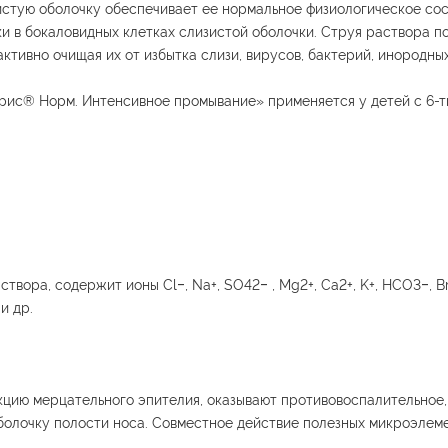
истую оболочку обеспечивает ее нормальное физиологическое сос
 в бокаловидных клетках слизистой оболочки. Струя раствора п
ктивно очищая их от избытка слизи, вирусов, бактерий, инородных
рис® Норм. Интенсивное промывание» применяется у детей с 6-т
твора, содержит ионы Cl‒, Na+, SO42‒ , Mg2+, Ca2+, K+, HCO3‒, Br
и др.
кцию мерцательного эпителия, оказывают противовоспалительное
болочку полости носа. Совместное действие полезных микроэлем