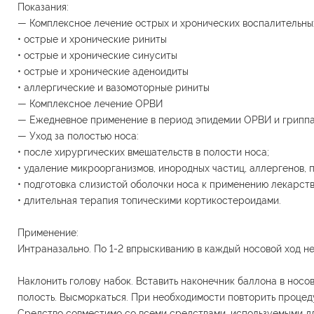
Показания:
— Комплексное лечение острых и хронических воспалительных
• острые и хронические риниты
• острые и хронические синуситы
• острые и хронические аденоидиты
• аллергические и вазомоторные риниты
— Комплексное лечение ОРВИ
— Ежедневное применение в период эпидемии ОРВИ и грипп
— Уход за полостью носа:
• после хирургических вмешательств в полости носа;
• удаление микроорганизмов, инородных частиц, аллергенов, п
• подготовка слизистой оболочки носа к применению лекарст
• длительная терапия топическими кортикостероидами.
Применение:
Интраназально. По 1-2 впрыскиванию в каждый носовой ход нес
Наклонить голову набок. Вставить наконечник баллона в носо
полость. Высморкаться. При необходимости повторить процед
Средство совместимо со всеми средствами, используемыми дл