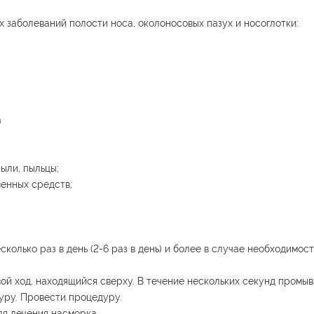
 заболеваний полости носа, околоносовых пазух и носоглотки:
а
ыли, пыльцы;
венных средств;
колько раз в день (2-6 раз в день) и более в случае необходимост
вой ход, находящийся сверху. В течение нескольких секунд промы
уру. Провести процедуру.
я лечения насморка.