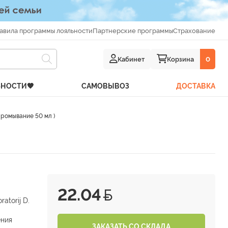
авила программы лояльности
Партнерские программы
Страхование
Кабинет
Корзина
0
ЬНОСТИ🧡
САМОВЫВОЗ
ДОСТАВКА
промывание 50 мл )
22.04
atorij D.
ения
ЗАКАЗАТЬ СО СКЛАДА