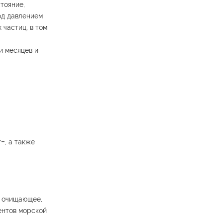
тояние,
од давлением
 частиц, в том
и месяцев и
‒, а также
, очищающее,
ентов морской