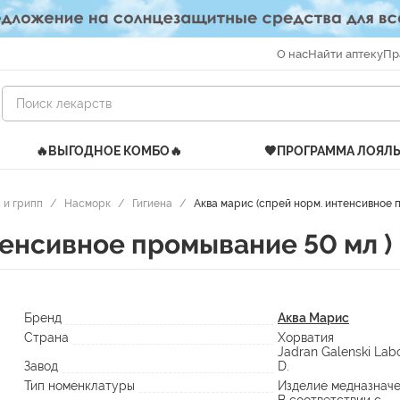
О нас
Найти аптеку
Пр
🔥ВЫГОДНОЕ КОМБО🔥
🧡ПРОГРАММА ЛОЯЛ
 и грипп
/
Насморк
/
Гигиена
/
Аква марис (спрей норм. интенсивное 
тенсивное промывание 50 мл )
Бренд
Аква Марис
Страна
Хорватия
Jadran Galenski Labor
Завод
D.
Тип номенклатуры
Изделие медназнач