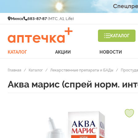
Минск
683-87-87
(МТС, A1, Life)
КАТАЛОГ
КАТАЛОГ
АКЦИИ
НОВОСТИ
Главная
/
Каталог
/
Лекарственные препараты и БАДы
/
Простуда
Аква марис (спрей норм. ин