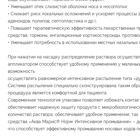
• Уменьшает отек слизистой оболочки носа и носоглотки;
• Cнижает риск локальных осложнений и ускоряет процессы з
аденоидов, полипов, септопластика и др.);
• Повышает терапевтическую эффективность лекарственных п
средства, гормоны, ингаляционные кортикостероиды, противо
• Уменьшает потребность в использовании местных назальных 
При нажатии на насадку распределение раствора осуществля
аппликатором способствует удобному применению у маленьки
возможность
осуществлять равномерное интенсивное распыление типа «ду
Система распыления специально сконструирована таким обра
процедура является комфортной для пациента.
Современная технология упаковки позволяет избежать контак
обеспечивает надежную защиту продукта с микробиологическ
количество раствора; обеспечивает удобное применение, так 
средства «Аква Марис® Норм. Интенсивное промывание» – дос
что способствует эффективному промыванию носовых ходов по