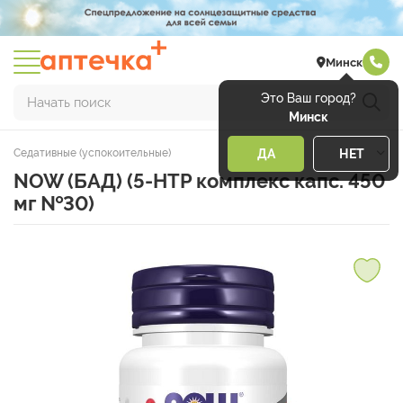
Минск
Это Ваш город?
Начать поиск
Минск
Седативные (успокоительные)
ДА
НЕТ
NOW (БАД) (5-HTP комплекс капс. 450
мг №30)