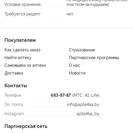
мука, гидроксипропилметилцеллюлоза (капсула).
Условие хранения
(листком-вкладышем)
Применение:
Требуется рецепт
нет
Взрослым по 1 капсуле 3 раза в день во время еды.
Продолжительность приема-1 месяц.
Покупателям
Противопоказания:
Беременность, лактация, шизофрения, индивидуальная
Как сделать заказ
Страхование
непереносимость компонентов. Не сочетать с ингибиторами
Найти аптеку
Партнерские программы
МАО и антидепрессантами.
Самовывоз из аптеки
О нас
Перед применением рекомендуется проконсультироваться с
Доставка
Новости
врачом.
Контакты
Телефон
683-87-87
(МТС, A1, Life)
Эл. почта
info@apte4ka.by
Instagram
apte4ka_by
Партнерская сеть