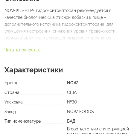
NOW® 5-HTP- гидрокситриптофан рекомендуется в
качестве биологически активной добавки к пище -
дополнительного источника гидрокситриптофана, для
улучшения настроения, снижения уровня тревожности,
нормализации сна и сокращения времени засыпания,
снижения аппетита и регуляции веса, сокращения частоты
Читать полностью
мигреней, при предменструальной тревоге и беспокойстве,
различных зависимостях; синдроме гиперактивности
(дефицита внимания у детей и взрослых).
Характеристики
В продукте могут наблюдаться естественные изменения
цвета.
Бренд
NOW
Страна
США
Содержание активных веществ в суточной дозировке (3
капсулы):
Упаковка
№30
5-гидрокситриптофан 150 мг
Завод
NOW FOODS
L- триптофан 150 мг
Тип номенклатуры
БАД
Состав: 5-гидрокситриптофан (5-HTP), L-триптофан, рисовая
В соответствии с инструкцией
по медицинскому применению