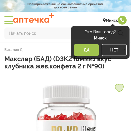
Минск
Это Ваш город?
Начать поиск
Минск
Витамин Д
ДА
НЕТ
Макслер (БАД) (D3K2 Гаммиз вкус
клубника жев.конфета 2 г №90)