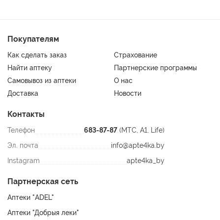
• может применяться для избавления от веснушек,
пигментных пятен;
• оказывает мощный омолаживающий эффект на кожу.
Покупателям
Применение:
Как сделать заказ
Страхование
с 18 лет внутрь по 1 чайной ложке (5 мл) 3 раза в день во
Найти аптеку
Партнерские программы
время приема пищи. Курс приема - 1 месяц. При
необходимости прием можно повторить.
Самовывоз из аптеки
О нас
Доставка
Новости
Противопоказания:
Индивидуальная непереносимость компонентов,
Контакты
беременность, острые воспалительные заболевания печени и
Телефон
683-87-87
(МТС, A1, Life)
поджелудочной железы.
Эл. почта
info@apte4ka.by
Instagram
apte4ka_by
Партнерская сеть
Аптеки "ADEL"
Аптеки "Добрыя леки"