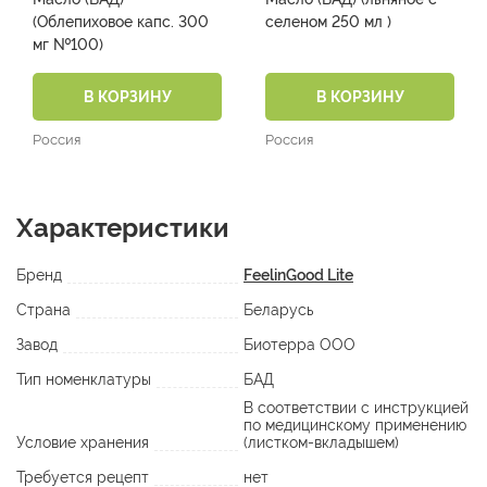
применяться для лечения запоров;
(Облепиховое капс. 300
селеном 250 мл )
• нормализует обменные процессы в организме,
мг №100)
предупреждает развитие ожирения;
• нормализует и восстанавливает работу печени;
В КОРЗИНУ
В КОРЗИНУ
• улучшает работу поджелудочной и щитовидной желез;
• улучшает зрение;
Россия
Россия
• обладает общеукрепляющим действием.
При наружном применении и в косметологии:
Характеристики
• обладает антимикробным действием, поэтому может
применяться в комплексной терапии стоматитов,
Бренд
FeelinGood Lite
пародонтоза, ангины;
Страна
Беларусь
• обладает бактерицидными свойствами, поэтому хорошо
использовать облепиховое масло при гноящихся, долго
Завод
Биотерра ООО
незаживающих ранах, при любых проблемах с кожей;
Тип номенклатуры
БАД
• эффективно для лечения волос. С помощью облепихового
В соответствии с инструкцией
масла ускоряется рост волос. Также рекомендуется
по медицинскому применению
применять облепиховое масло для устранения перхоти;
Условие хранения
(листком-вкладышем)
• защищает кожу от вредного воздействия ультрафиолета;
Требуется рецепт
нет