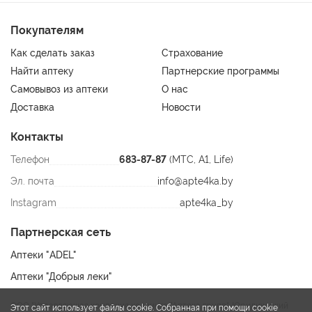
Покупателям
Как сделать заказ
Страхование
Найти аптеку
Партнерские программы
Самовывоз из аптеки
О нас
Доставка
Новости
Контакты
Телефон
683-87-87
(МТС, A1, Life)
Эл. почта
info@apte4ka.by
Instagram
apte4ka_by
Партнерская сеть
Аптеки "ADEL"
Аптеки "Добрыя леки"
ООО "Управляющая компания холдинга "Аптека групп". Юридический
Этот сайт использует файлы cookie. Собранная при помощи cookie