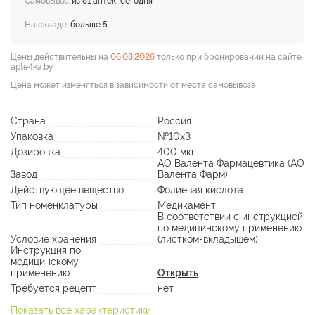
Самовывоз:
из 81 аптек, сегодня
На складе:
больше 5
Цены действительны на
06.08.2026
только при бронировании на сайте
apte4ka.by
Цена может изменяться в зависимости от места самовывоза.
Страна
Россия
Упаковка
№10х3
Дозировка
400 мкг
АО Валента Фармацевтика (АО
Завод
Валента Фарм)
Действующее вещество
Фолиевая кислота
Тип номенклатуры
Медикамент
В соответствии с инструкцией
по медицинскому применению
Условие хранения
(листком-вкладышем)
Инструкция по
медицинскому
применению
Открыть
Требуется рецепт
нет
Показать все характеристики