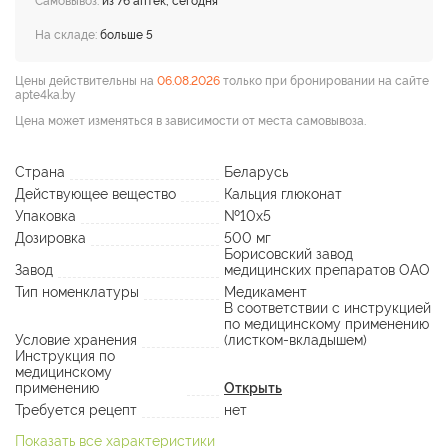
Самовывоз:
из 76 аптек, сегодня
На складе:
больше 5
Цены действительны на
06.08.2026
только при бронировании на сайте
apte4ka.by
Цена может изменяться в зависимости от места самовывоза.
Страна
Беларусь
Действующее вещество
Кальция глюконат
Упаковка
№10х5
Дозировка
500 мг
Борисовский завод
Завод
медицинских препаратов ОАО
Тип номенклатуры
Медикамент
В соответствии с инструкцией
по медицинскому применению
Условие хранения
(листком-вкладышем)
Инструкция по
медицинскому
применению
Открыть
Требуется рецепт
нет
Показать все характеристики