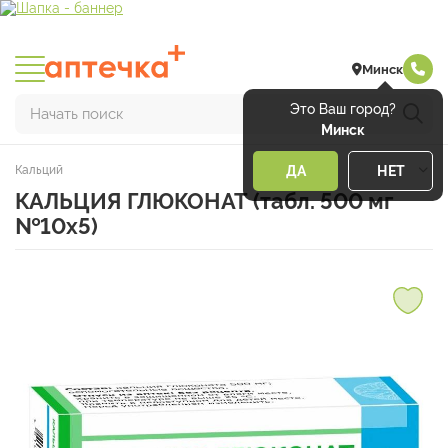
Минск
Это Ваш город?
Начать поиск
Минск
Кальций
ДА
НЕТ
КАЛЬЦИЯ ГЛЮКОНАТ (табл. 500 мг
№10х5)