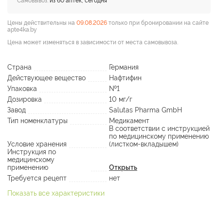
Самовывоз:
из 60 аптек, сегодня
Цены действительны на
09.08.2026
только при бронировании на сайте
apte4ka.by
Цена может изменяться в зависимости от места самовывоза.
Страна
Германия
Действующее вещество
Нафтифин
Упаковка
№1
Дозировка
10 мг/г
Завод
Salutas Pharma GmbH
Тип номенклатуры
Медикамент
В соответствии с инструкцией
по медицинскому применению
Условие хранения
(листком-вкладышем)
Инструкция по
медицинскому
применению
Открыть
Требуется рецепт
нет
Показать все характеристики