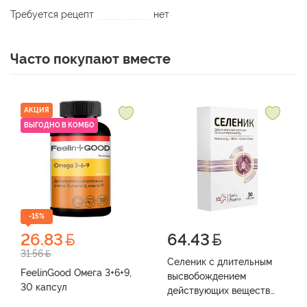
Требуется рецепт
нет
Часто покупают вместе
АКЦИЯ
ВЫГОДНО В КОМБО
-15%
26.83
64.43
31.56
Селеник с длительным
FeelinGood Омега 3+6+9,
высвобождением
30 капсул
действующих веществ
(БАД) (капс. 860 мг №30)