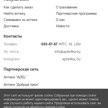
Как сделать заказ
Страхование
Найти аптеку
Партнерские программы
Самовывоз из аптеки
О нас
Доставка
Новости
Контакты
Телефон
683-87-87
(МТС, A1, Life)
Эл. почта
info@apte4ka.by
Instagram
apte4ka_by
Партнерская сеть
Аптеки "ADEL"
Аптеки "Добрыя леки"
ООО "Управляющая компания холдинга "Аптека групп". Юридический
Этот сайт использует файлы cookie. Собранная при помощи cookie
адрес: 220020 г. Минск, пр-т Победителей, 84-2 офис 27. Email:
информация не может идентифицировать вас, однако может помочь
нам улучшить работу нашего сайта. Продолжая использовать сайт, вы
info@apte4ka.by
даете согласие на обработку файлов cookie.