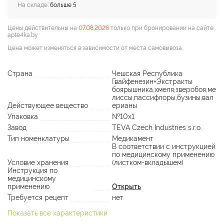
На складе:
больше 5
Цены действительны на
07.08.2026
только при бронировании на сайте
apte4ka.by
Цена может изменяться в зависимости от места самовывоза.
Страна
Чешская Республика
Гвайфенезин+Экстракты
боярышника,хмеля,зверобоя,ме
лиссы,пассифлоры,бузины,вал
Действующее вещество
ерианы
Упаковка
№10х1
Завод
TEVA Czech Industries s.r.o.
Тип номенклатуры
Медикамент
В соответствии с инструкцией
по медицинскому применению
Условие хранения
(листком-вкладышем)
Инструкция по
медицинскому
применению
Открыть
Требуется рецепт
нет
Показать все характеристики