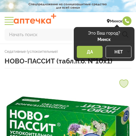
Минск
Это Ваш город?
Начать поиск
Минск
Седативные (успокоительные)
ДА
НЕТ
НОВО-ПАССИТ (табл.п.о. №10х1)