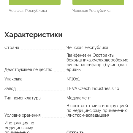
Чешская Республика
Чешская Республика
Характеристики
Страна
Чешская Республика
Гвайфенезин+Экстракты
боярышника,хмеля,зверобоя,ме
лиссы,пассифлоры,бузины,вал
Действующее вещество
ерианы
Упаковка
№10х1
Завод
TEVA Czech Industries s.r.o.
Тип номенклатуры
Медикамент
В соответствии с инструкцией
по медицинскому применению
Условие хранения
(листком-вкладышем)
Инструкция по
медицинскому
применению
Открыть