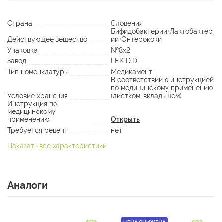
Страна
Словения
Бифидобактерии+Лактобактер
Действующее вещество
ии+Энтерококи
Упаковка
№8х2
Завод
LEK D.D.
Тип номенклатуры
Медикамент
В соответствии с инструкцией
по медицинскому применению
Условие хранения
(листком-вкладышем)
Инструкция по
медицинскому
применению
Открыть
Требуется рецепт
нет
Показать все характеристики
Аналоги