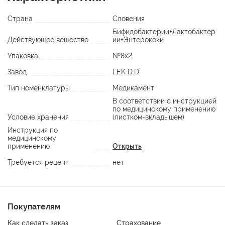
Страна
Словения
Бифидобактерии+Лактобактер
Действующее вещество
ии+Энтерококи
Упаковка
№8х2
Завод
LEK D.D.
Тип номенклатуры
Медикамент
В соответствии с инструкцией
по медицинскому применению
Условие хранения
(листком-вкладышем)
Инструкция по
медицинскому
применению
Открыть
Требуется рецепт
нет
Покупателям
Как сделать заказ
Страхование