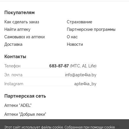
Покупателям
Как сделать заказ
Страхование
Найти аптеку
Партнерские программы
Самовывоз из аптеки
О нас
Доставка
Новости
Контакты
Телефон
683-87-87
(МТС, A1, Life)
Эл. почта
info@apte4ka.by
Instagram
apte4ka_by
Партнерская сеть
Аптеки "ADEL"
Аптеки "Добрыя леки"
ООО "Управляющая компания холдинга "Аптека групп". Юридический
Этот сайт использует файлы cookie. Собранная при помощи cookie