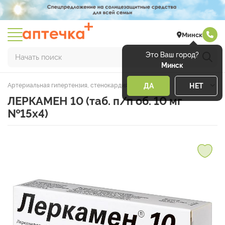
Минск
Это Ваш город?
Начать поиск
Минск
Артериальная гипертензия, стенокардия, ИБС, ХСН
ДА
НЕТ
ЛЕРКАМЕН 10 (таб. п/п об. 10 мг
№15х4)