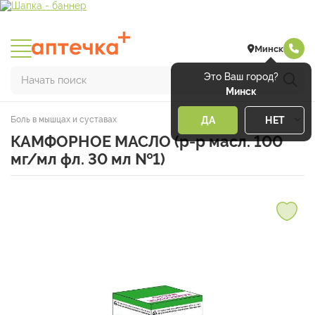
Минск
Это Ваш город?
Начать поиск
Минск
Боль в мышцах и суставах
ДА
НЕТ
КАМФОРНОЕ МАСЛО (р-р масл. 100
мг/мл фл. 30 мл №1)