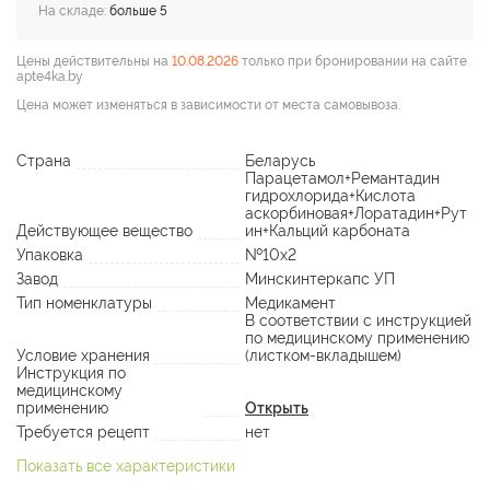
На складе:
больше 5
Цены действительны на
10.08.2026
только при бронировании на сайте
apte4ka.by
Цена может изменяться в зависимости от места самовывоза.
Страна
Беларусь
Парацетамол+Ремантадин
гидрохлорида+Кислота
аскорбиновая+Лоратадин+Рут
Действующее вещество
ин+Кальций карбоната
Упаковка
№10х2
Завод
Минскинтеркапс УП
Тип номенклатуры
Медикамент
В соответствии с инструкцией
по медицинскому применению
Условие хранения
(листком-вкладышем)
Инструкция по
медицинскому
применению
Открыть
Требуется рецепт
нет
Показать все характеристики