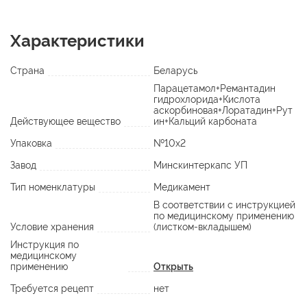
Характеристики
Страна
Беларусь
Парацетамол+Ремантадин
гидрохлорида+Кислота
аскорбиновая+Лоратадин+Рут
Действующее вещество
ин+Кальций карбоната
Упаковка
№10х2
Завод
Минскинтеркапс УП
Тип номенклатуры
Медикамент
В соответствии с инструкцией
по медицинскому применению
Условие хранения
(листком-вкладышем)
Инструкция по
медицинскому
применению
Открыть
Требуется рецепт
нет