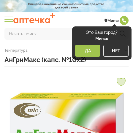
Минск
Это Ваш город?
Начать поиск
Минск
Температура
ДА
НЕТ
АнГриМакс (капс. №10х2)