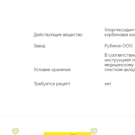
Хлоргексидин+
Действующее вещество
корбиновая ки
Завод
Рубикон ООО
В соответстви
инструкцией п
медицинскому
Условие хранения
(листком-вкла
Требуется рецепт
нет