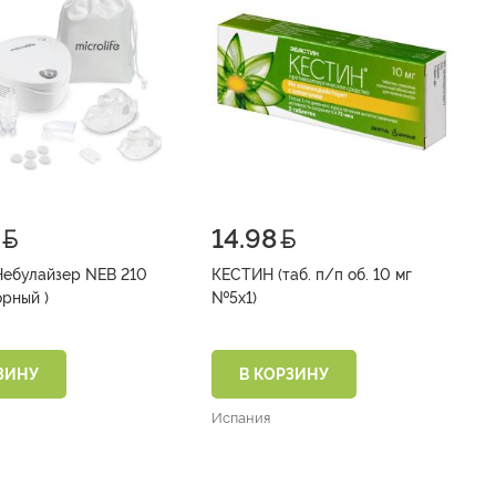
14.98
КЕСТИН (таб. п/п об. 10 мг
компрессорный )
№5х1)
ЗИНУ
В КОРЗИНУ
Испания