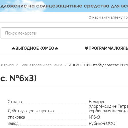
О нас
Найти аптеку
Пр
🔥ВЫГОДНОЕ КОМБО🔥
🧡ПРОГРАММА ЛОЯЛ
 и грипп
/
Боль в горле и першение
/
АНГИСЕПТИН (табл.д/рассас. №6х
с. №6х3)
Страна
Беларусь
Хлоргексидин+Тетр
Действующее вещество
корбиновая кислота
Упаковка
№6х3
Завод
Рубикон ООО