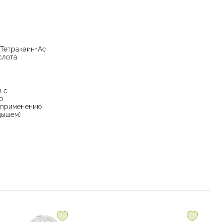
Тетракаин+Ас
слота
и с
о
 применению
дышем)