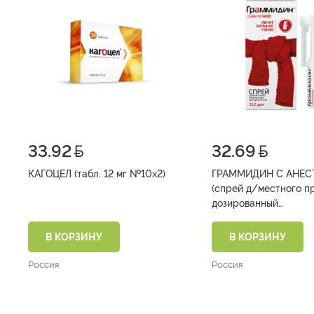
33.92
32.69
КАГОЦЕЛ (табл. 12 мг №10х2)
ГРАММИДИН С АНЕС
(спрей д/местного п
дозированный
(0,06мг+0,15мг+0,1мг)
112 доз №1)
В КОРЗИНУ
В КОРЗИНУ
Россия
Россия