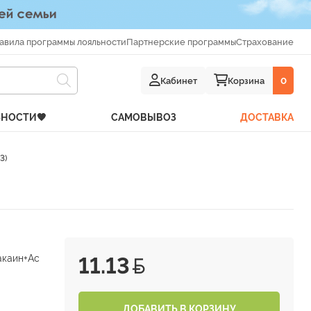
авила программы лояльности
Партнерские программы
Страхование
Кабинет
Корзина
0
ЬНОСТИ🧡
САМОВЫВОЗ
ДОСТАВКА
3)
акаин+Ас
11.13
ДОБАВИТЬ В КОРЗИНУ