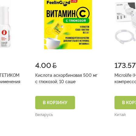
4.00
173.57
ТЕТИКОМ
Кислота аскорбиновая 500 мг
Microlife (Небулайзер NEB 210
рименения
с глюкозой, 10 саше
/доза фл.
В КОРЗИНУ
В КОР
Беларусь
Китай