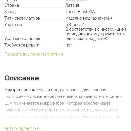
Страна
Латвия
Завод
Tonus Elast SIA
Тип номенклатуры
Изделие медназначения
Упаковка
р.4 рост 1
В соответствии с инструкцией
по медицинскому применению
Условие хранения
(листком-вкладышем)
Требуется рецепт
нет
Показать все характеристики
Описание
Компрессионные чулки предназначены для лечения
варикозного расширения вен нижних конечностей. В серии
LUX применяется микрофибра, которая обеспечивает
повышенный комфорт при использовании, изделия мягкие,
теплые, быстросохнущие, не стесняют движений, обладают
хорошей износостойкостью. II класс компрессии (от 23 до 32
Читать полностью
мм.рт.ст.) предназначен для: лечения варикозного