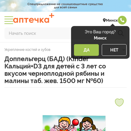
Минск
Это Ваш город?
Начать поиск
Минск
Укрепление костей и зубов
ДА
НЕТ
Доппельгерц (БАД) (Kinder
Кальций+D3 для детей с 3 лет со
вкусом черноплодной рябины и
малины таб. жев. 1500 мг №60)