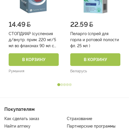
14.49
22.59
СТОПДИАР (суспензия
Пеларго (спрей для
д/внутр. прим. 220 мг/5
горла и ротовой полости
мл во флаконах 90 мл с
фл. 25 мл )
двойной мерной ложкой
(на 2,5мл и 5 мл) №1)
В КОРЗИНУ
В КОРЗИНУ
Румыния
Беларусь
Покупателям
Как сделать заказ
Страхование
Найти аптеку
Партнерские программы