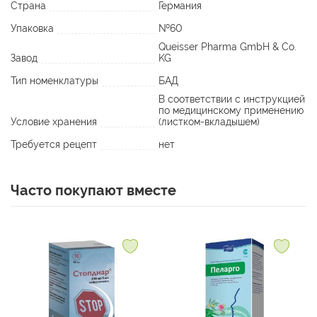
- Кальций - является основным компонентом костей и зубов.
Страна
Германия
Кроме этого регулирует работу нервной системы, участвует
Упаковка
№60
в механизме свертывания крови, способствует правильному
Queisser Pharma GmbH & Co.
формированию мышечной системы.
Завод
KG
Тип номенклатуры
БАД
Применение:
В соответствии с инструкцией
Детям c 3-х лет по 2 таблетки в день во время еды. Таблетки
по медицинскому применению
следует разжевать и запить водой.
Условие хранения
(листком-вкладышем)
Продолжительность приема - 1 месяц. При необходимости
Требуется рецепт
нет
прием можно повторить.
Противопоказания:
Часто покупают вместе
Индивидуальная непереносимость компонентов, нарушения
углеводного обмена.