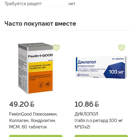
Требуется рецепт
нет
Часто покупают вместе
49.20
10.86
FeelinGood Глюкозамин,
ДИКЛОПОЛ
Коллаген, Хондроитин,
(табл.п.о.ретард 100 мг
МСМ, 60 таблеток
№10х2)